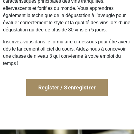
caractéristiques principales des vins tranquilles,
Your Name / Votre nom
effervescents et fortifiés du monde. Vous apprendrez
également la technique de la dégustation à l’aveugle pour
évaluer correctement le style et la qualité des vins lors d’une
dégustation guidée de plus de 80 vins en 5 jours.
Email
*
Inscrivez-vous dans le formulaire ci-dessous pour être averti
dès le lancement officiel du cours. Aidez-nous à concevoir
Have you completed WSET Level 2 or have
une classe de niveau 3 qui convienne à votre emploi du
equivalent knowledge (e.g. CMS Certified
temps !
Sommelier)? / Avez-vous obtenu le WSET Niveau 2
ou un équivalent (par exemple CMS Certification
Sommelier) ?
*
Register / S'enregistrer
Yes
No
Prefered Language / Langue préférée
*
English / Anglais
French / Français
Both / Les deux