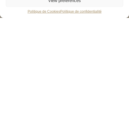
View preferences
Politique de Cookies
Politique de confidentialité
Un prestigieux diplôme
avancé en vin​
35 heures * dégustation de 73 vins * examen de 2h30 en
deux parties (dégustation et théorie) * 51.5 % de taux de
réussite de l’académie (moyenne mondiale : 50 %) * 5 cours
réalisés