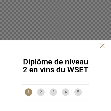
Diplôme de niveau
2 en vins du WSET
1
2
3
4
5