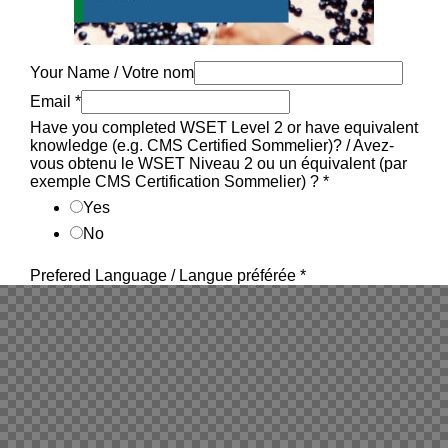
Your Name / Votre nom
Email
*
Have you completed WSET Level 2 or have equivalent
knowledge (e.g. CMS Certified Sommelier)? / Avez-
vous obtenu le WSET Niveau 2 ou un équivalent (par
exemple CMS Certification Sommelier) ?
*
Yes
No
Prefered Language / Langue préférée
*
English / Anglais
French / Français
Both / Les deux
Prefered Format / Préférence
*
Week day / Semaine
Weekend / Week-end